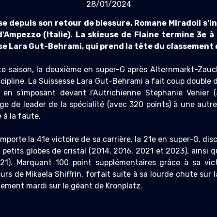
28/01/2024
se depuis son retour de blessure, Romane Miradoli s'in
'Ampezzo (Italie). La skieuse de Flaine termine 3e à 
e Lara Gut-Behrami, qui prend la tête du classement de
te saison, la deuxième en super-G après Alternmarkt-Zauc
scipline. La Suissesse Lara Gut-Behrami a fait coup double 
en s'imposant devant l'Autrichienne Stephanie Venier 
ge de leader de la spécialité (avec 320 points) à une autre
 à la faute.
porte la 41e victoire de sa carrière, la 21e en super-G, disc
petits globes de cristal (2014, 2016, 2021 et 2023), ainsi 
1). Marquant 100 point supplémentaires grâce à sa victoi
rs de Mikaela Shiffrin, forfait suite à sa lourde chute sur
lement mardi sur le géant de Kronplatz.