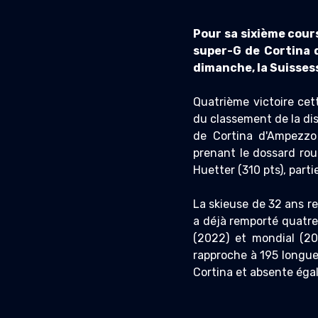
Pour sa sixième cour
super-G de Cortina d
dimanche, la Suissess
Quatrième victoire cet
du classement de la di
de Cortina d'Ampezzo 
prenant le dossard rou
Huetter (310 pts), partie
La skieuse de 32 ans rem
a déjà remporté quatre 
(2022) et mondial (202
rapproche à 195 longueu
Cortina et absente éga