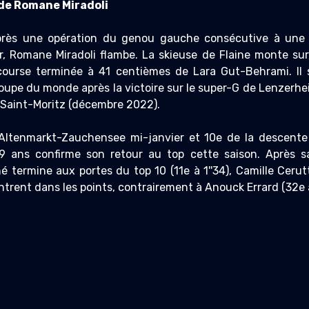
de Romane Miradoli
après une opération du genou gauche consécutive à une 
r, Romane Miradoli flambe. La skieuse de Flaine monte sur
ourse terminée à 41 centièmes de Lara Gut-Behrami. Il s
oupe du monde après la victoire sur le super-G de Lenzerhei
e Saint-Moritz (décembre 2022).
Altenmarkt-Zauchensee mi-janvier et 10e de la descent
29 ans confirme son retour au top cette saison. Après sa
termine aux portes du top 10 (11e à 1''34), Camille Cerutt
ntrent dans les points, contrairement à Anouck Errard (32e à