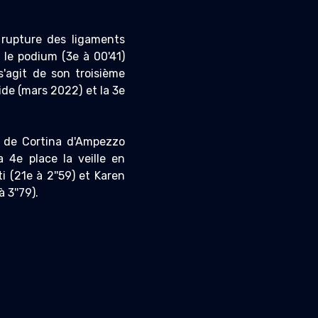
rupture des ligaments
 le podium (3e à 00'41)
'agit de son troisième
de (mars 2022) et la 3e
e de Cortina d'Ampezzo
 4e place la veille en
i (21e à 2''59) et Karen
 3''79).